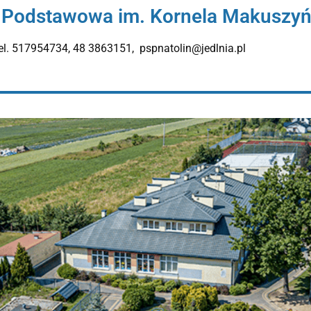
 Podstawowa im. Kornela Makuszyńs
el. 517954734, 48 3863151, pspnatolin@jedlnia.pl