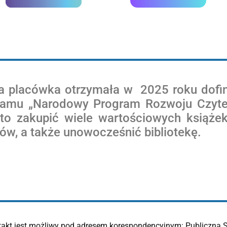
a placówka otrzymała w 2025 roku dofi
ramu „Narodowy Program Rozwoju Czytel
to zakupić wiele wartościowych książek 
ów, a także unowocześnić bibliotekę.
ntakt jest możliwy pod adresem korespondencyjnym: Publiczna