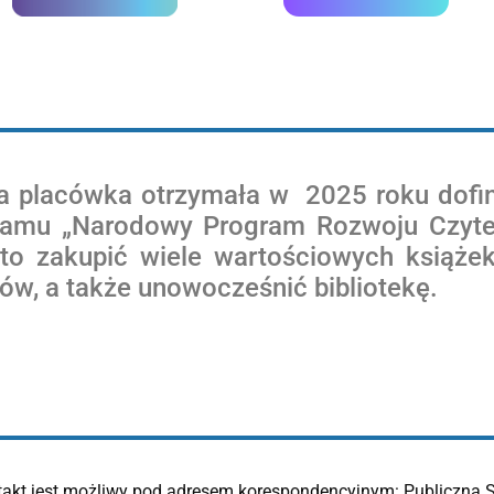
a placówka otrzymała w 2025 roku dofi
ramu „Narodowy Program Rozwoju Czytel
to zakupić wiele wartościowych książek 
ów, a także unowocześnić bibliotekę.
ntakt jest możliwy pod adresem korespondencyjnym: Publiczna