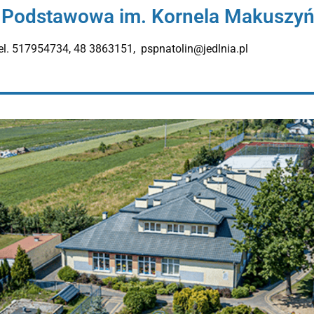
 Podstawowa im. Kornela Makuszyńs
el. 517954734, 48 3863151, pspnatolin@jedlnia.pl