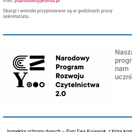
mail:
pspnatolin@jedlnia.pl
Skargi i wnioski przyjmowane są w godzinach pracy
sekretariatu.
Nasz
prog
nam 
uczni
Inspektor ochrony danych – Pani Ewa Kujawiak, z którą ko